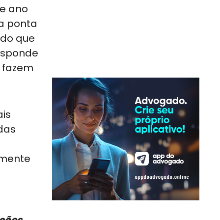
te ano
na ponta
ndo que
responde
l fazem
ais
das
amente