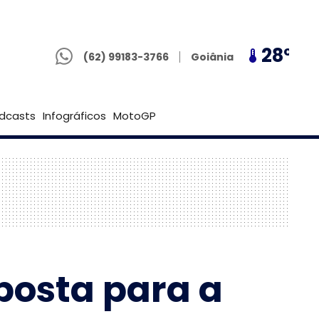
(62) 99183-3766
26º
28º
26º
Goiânia
(62) 99183-3766
Brasília
dcasts
Infográficos
MotoGP
posta para a