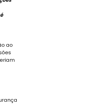
ições
sé
ão ao
ssões
deriam
gurança