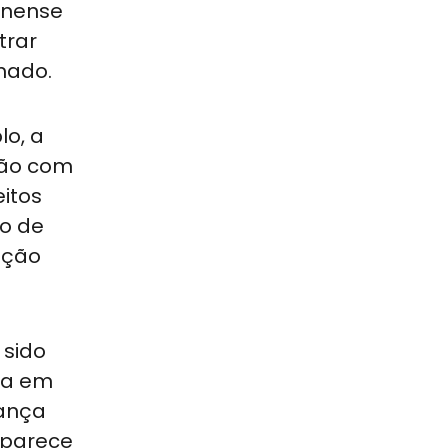
inense
trar
mado.
lo, a
ção com
eitos
to de
ação
 sido
ia em
rança
 parece