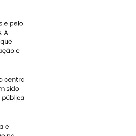
s e pelo
. A
 que
ação e
o centro
m sido
 pública
a e
ão no