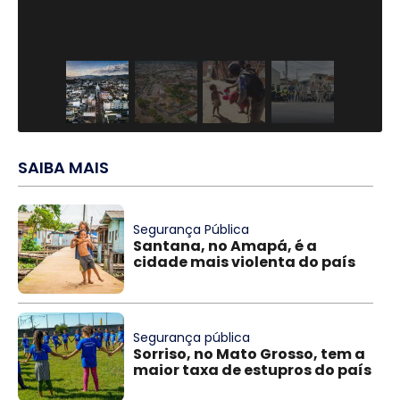
(1
SAIBA MAIS
Segurança Pública
Santana, no Amapá, é a
cidade mais violenta do país
Segurança pública
Sorriso, no Mato Grosso, tem a
maior taxa de estupros do país