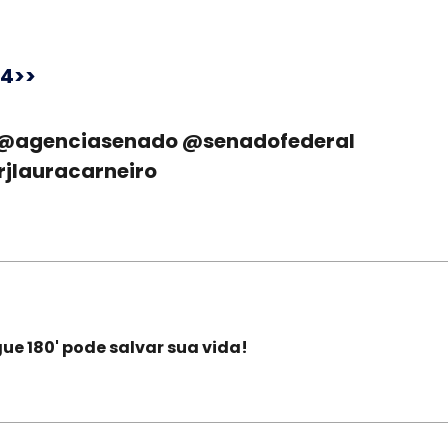
24>>
@agenciasenado @senadofederal
jlauracarneiro
igue 180' pode salvar sua vida!