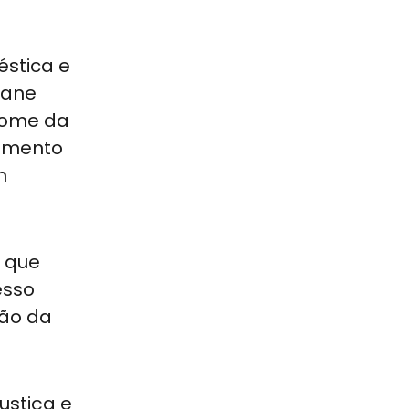
éstica e
iane
nome da
cimento
m
e que
esso
ção da
ustiça e