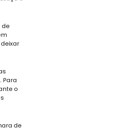
o de
 em
 deixar
as
. Para
ante o
as
mara de