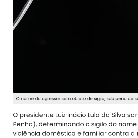
O nome do agressor será objeto de sigilo, sob pena de s
O presidente Luiz Inácio Lula da Silva san
Penha), determinando o sigilo do nom
violência doméstica e familiar contra a