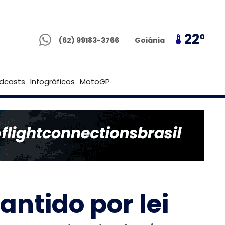
(62) 99183-3766
20º
22º
20º
Goiânia
(62) 99183-3766
Brasília
dcasts
Infográficos
MotoGP
antido por lei