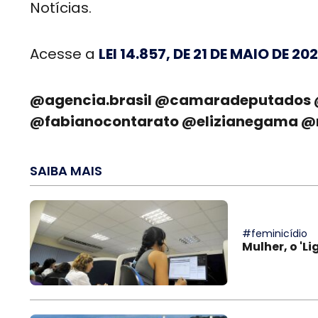
Notícias.
Acesse a
LEI 14.857, DE 21 DE MAIO DE 20
@agencia.brasil @camaradeputados 
@fabianocontarato @elizianegama @r
SAIBA MAIS
#feminicídio
Mulher, o 'L