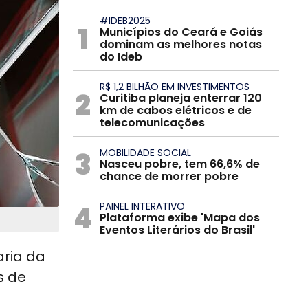
#IDEB2025
1
Municípios do Ceará e Goiás
dominam as melhores notas
do Ideb
R$ 1,2 BILHÃO EM INVESTIMENTOS
2
Curitiba planeja enterrar 120
km de cabos elétricos e de
telecomunicações
3
MOBILIDADE SOCIAL
Nasceu pobre, tem 66,6% de
chance de morrer pobre
4
PAINEL INTERATIVO
Plataforma exibe 'Mapa dos
Eventos Literários do Brasil'
aria da
s de