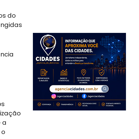
os do
angidas
ência
os
mização
 a
 o