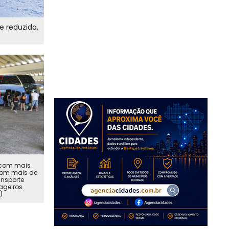
 reduzida,
a com mais
 com mais de
ansporte
ageiros
)