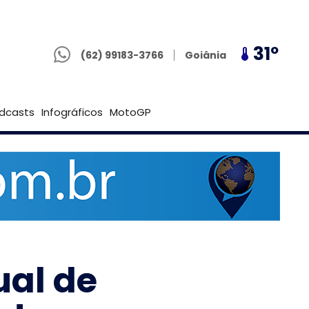
(62) 99183-3766
29º
31º
29º
Goiânia
(62) 99183-3766
Brasília
dcasts
Infográficos
MotoGP
ual de