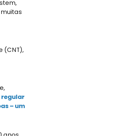
istem,
 muitas
e (CNT),
e,
 regular
oas – um
0 anos