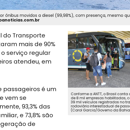
r ônibus movidos a diesel (99,98%), com presença, mesmo que
banoticias.com.br
 do Transporte
taram mais de 90%
o serviço regular
eiros atendeu, em
de passageiros é um
Conforme a ANTT, o Brasil cont
ue vem se
de 8 mil empresas habilitadas,
39 mil veículos registrados no tr
mente, 93,3% das
rodoviário interestadual de pass
(Carol Garcia/Governo da Bahia
iliar, e 73,8% são
 geração de