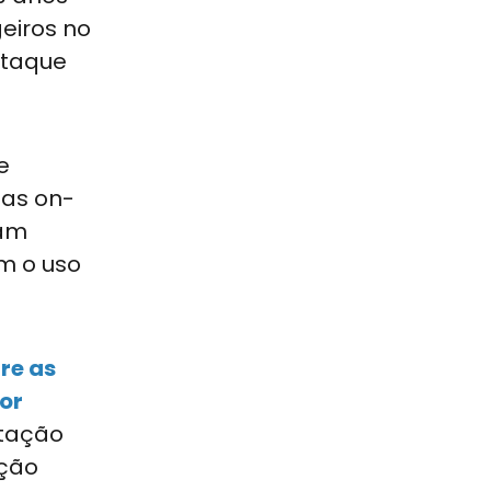
eiros no
staque
e
das on-
uam
m o uso
re as
or
atação
ação