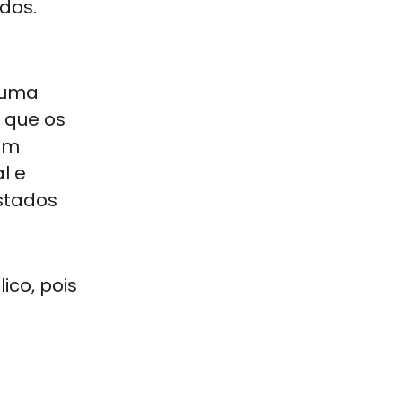
ados.
 uma
a que os
um
l e
estados
co, pois