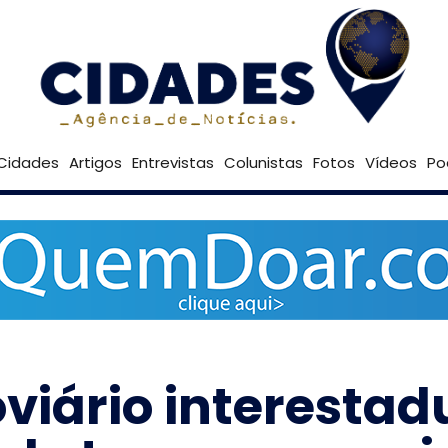
31º
Goiânia
Brasília
Cidades
Artigos
Entrevistas
Colunistas
Fotos
Vídeos
Po
viário interestad