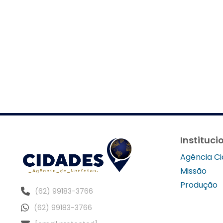
Instituci
Agência C
Missão
Produção
(62) 99183-3766
(62) 99183-3766