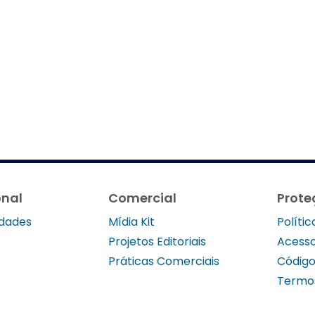
onal
Comercial
Prote
idades
Mídia Kit
Políti
Projetos Editoriais
Acesso
Práticas Comerciais
Código
Termo