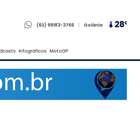
(62) 99183-3766
28º
23º
28º
Brasília
(62) 99183-3766
Goiânia
dcasts
Infográficos
MotoGP