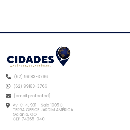
(62) 99183-3766
(62) 99183-3766
[email protected]
Av. C-4, 931 - Sala 1005 B
TERRA OFFICE JARDIM AMÉRICA
Goiânia, GO
CEP 74265-040