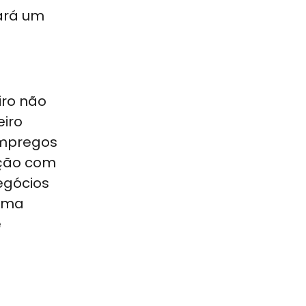
iará um
iro não
eiro
empregos
ação com
egócios
 uma
e