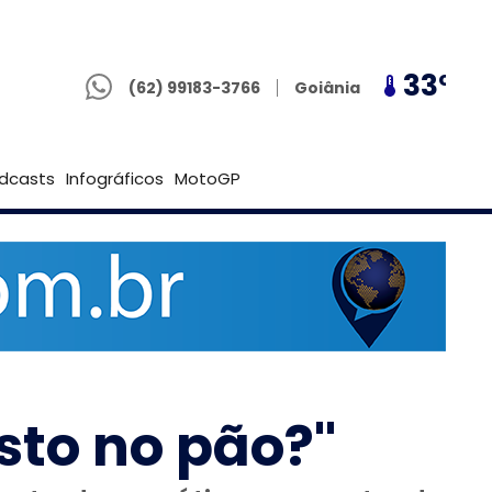
(62) 99183-3766
30º
33º
30º
Goiânia
(62) 99183-3766
Brasília
dcasts
Infográficos
MotoGP
sto no pão?"