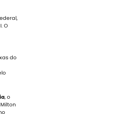
ederal,
I. O
axas do
elo
ia
, o
Milton
no