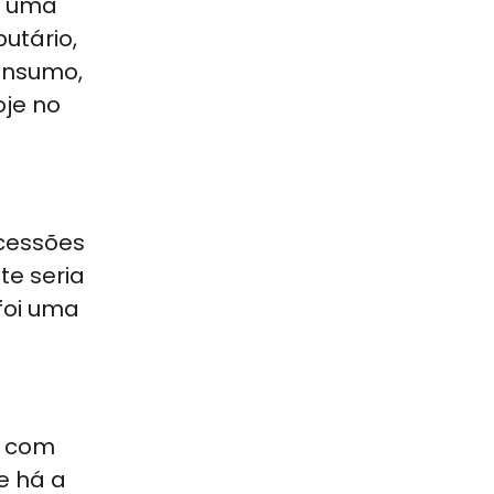
é uma
utário,
onsumo,
oje no
ncessões
te seria
foi uma
, com
e há a