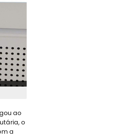
egou ao
tária, o
com a