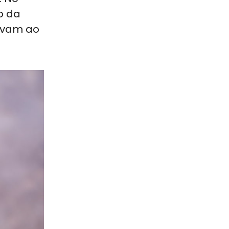
o da
gavam ao