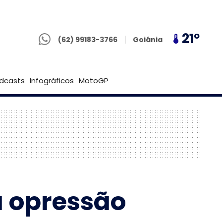
(62) 99183-3766
18º
21º
18º
Goiânia
(62) 99183-3766
Brasília
dcasts
Infográficos
MotoGP
a opressão