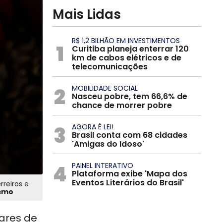
Mais Lidas
R$ 1,2 BILHÃO EM INVESTIMENTOS
1
Curitiba planeja enterrar 120
km de cabos elétricos e de
telecomunicações
2
MOBILIDADE SOCIAL
Nasceu pobre, tem 66,6% de
chance de morrer pobre
3
AGORA É LEI!
Brasil conta com 68 cidades
'Amigas do Idoso'
4
PAINEL INTERATIVO
Plataforma exibe 'Mapa dos
Eventos Literários do Brasil'
rreiros e
ismo
gares de