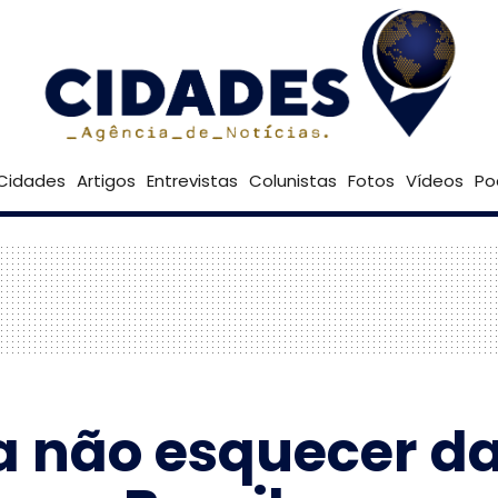
21º
Goiânia
Brasília
Cidades
Artigos
Entrevistas
Colunistas
Fotos
Vídeos
Po
a não esquecer d