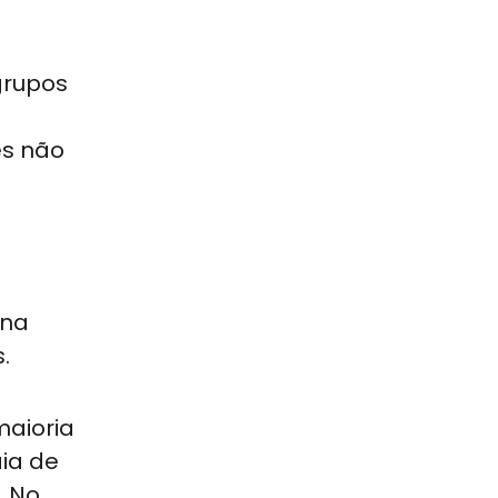
grupos
es não
 na
.
maioria
ia de
. No