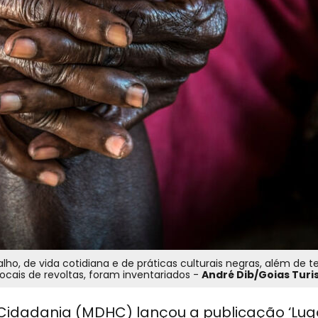
o, de vida cotidiana e de práticas culturais negras, além de te
ocais de revoltas, foram inventariados -
André Dib/Goias Tur
 Cidadania (MDHC) lançou a publicação ‘Lu