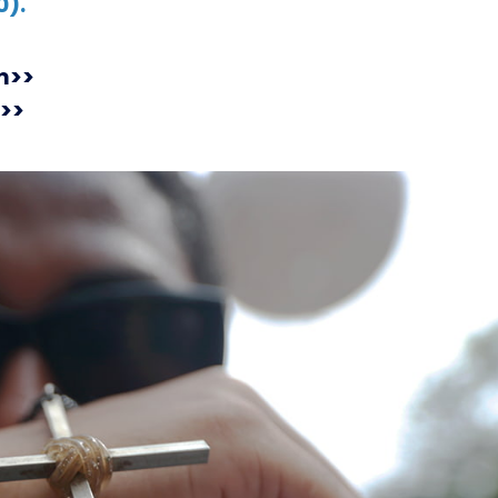
0).
m>>
>>