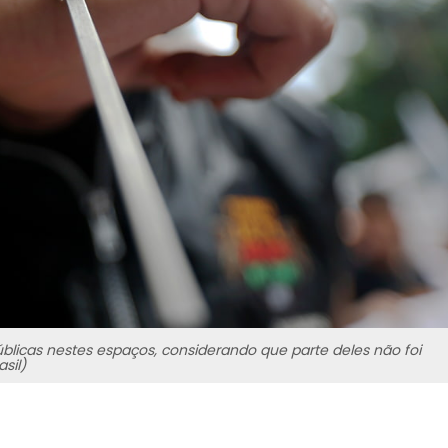
blicas nestes espaços, considerando que parte deles não foi
sil)