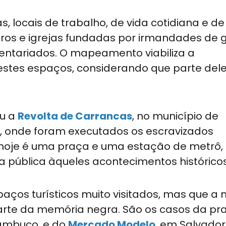
locais de trabalho, de vida cotidiana e de
eiros e igrejas fundadas por irmandades de 
nventariados. O mapeamento viabiliza a
estes espaços, considerando que parte del
eu a
Revolta de Carrancas
, no município de
, onde foram executados os escravizados
e hoje é uma praça e uma estação de metrô,
 pública àqueles acontecimentos históricos
aços turísticos muito visitados, mas que a 
te da memória negra. São os casos da pra
rnambuco, e do
Mercado Modelo
, em Salvador