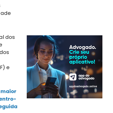
s
idade
al dos
e
 dos
F) e
A maior
Centro-
seguida