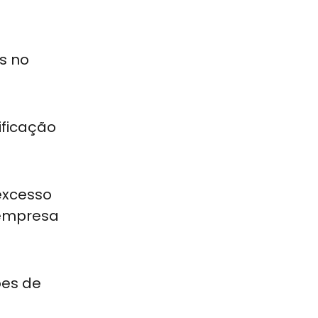
s no
ificação
 excesso
 empresa
ões de