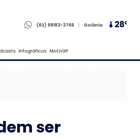
(62) 99183-3766
25º
28º
25º
Goiânia
(62) 99183-3766
Brasília
dcasts
Infográficos
MotoGP
dem ser