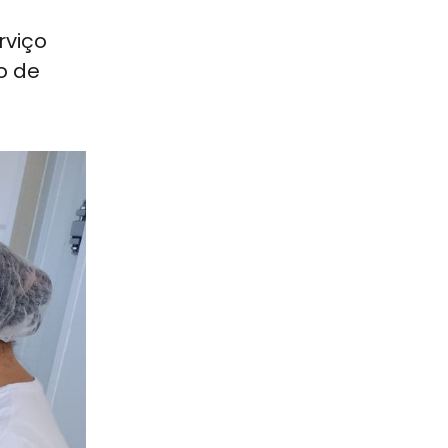
rviço
o de