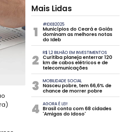
Mais Lidas
#IDEB2025
1
Municípios do Ceará e Goiás
dominam as melhores notas
do Ideb
R$ 1,2 BILHÃO EM INVESTIMENTOS
2
Curitiba planeja enterrar 120
km de cabos elétricos e de
telecomunicações
3
MOBILIDADE SOCIAL
Nasceu pobre, tem 66,6% de
chance de morrer pobre
ão
ra)
4
AGORA É LEI!
Brasil conta com 68 cidades
'Amigas do Idoso'