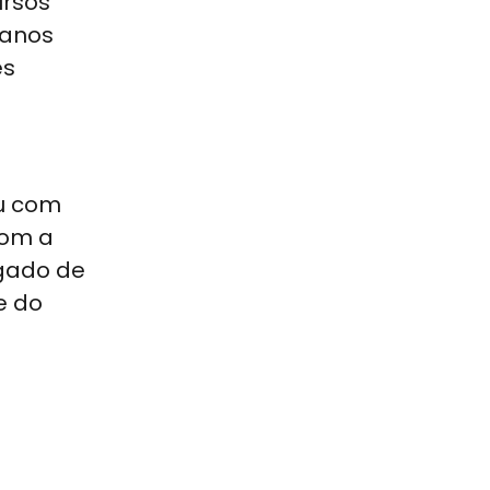
ursos
 anos
es
ou com
com a
egado de
e do