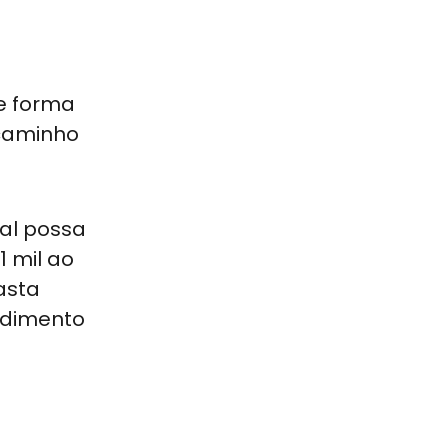
e forma
o caminho
al possa
1 mil ao
asta
endimento