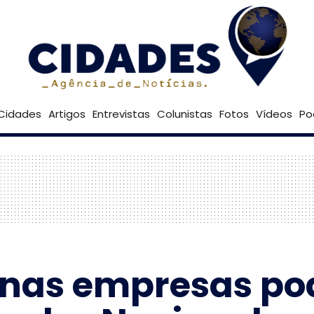
28º
Goiânia
Brasília
Cidades
Artigos
Entrevistas
Colunistas
Fotos
Vídeos
Po
enas empresas po