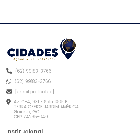
(62) 99183-3766
(62) 99183-3766
[email protected]
Av. C-4, 931 - Sala 1005 B
TERRA OFFICE JARDIM AMÉRICA
Goiânia, GO
CEP 74265-040
Institucional