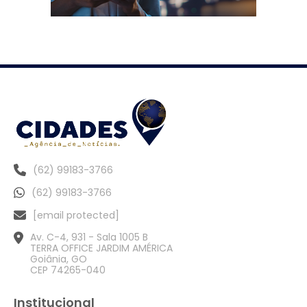
(62) 99183-3766
(62) 99183-3766
[email protected]
Av. C-4, 931 - Sala 1005 B
TERRA OFFICE JARDIM AMÉRICA
Goiânia, GO
CEP 74265-040
Institucional