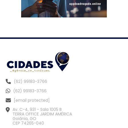
(62) 99183-3766
(62) 99183-3766
[email protected]
Av. C-4, 931 - Sala 1005 B
TERRA OFFICE JARDIM AMÉRICA
Goiânia, GO
CEP 74265-040