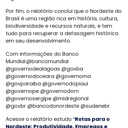
Por fim, o relatório conclui que o Nordeste do
Brasil é uma região rica em história, cultura,
biodiversidade e recursos naturais, e tem
tudo para recuperar a defasagem histórica
em seu desenvolvimento.
Com informações do Banco
Mundial.@bancomundial
@governodealagoas @govba
@governodoceara @governoma
@govparaiba @governodopiaui
@governope @governodorn
@governosergipe @midregional
@govbr @bancodonordeste @sudenebr
Acesse o relatório estudo
‘Rotas para o
Nordeste: Produtividade, Empregos e