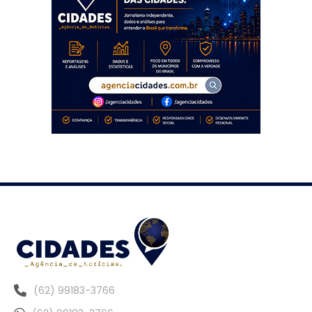
(62) 99183-3766