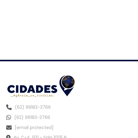
(62) 99183-3766
(62) 99183-3766
[email protected]
Av. C-4, 931 - Sala 1005 B