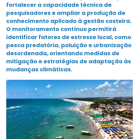
fortalecer a capacidade técnica de
pesquisadores e ampliar a produção de
conhecimento aplicado à gestão costeira.
O monitoramento contínuo permitirá
identificar fatores de estresse local, como
pesca predatória, poluição e urbanização
desordenada, orientando medidas de
mitigação e estratégias de adaptação às
mudanças climáticas.