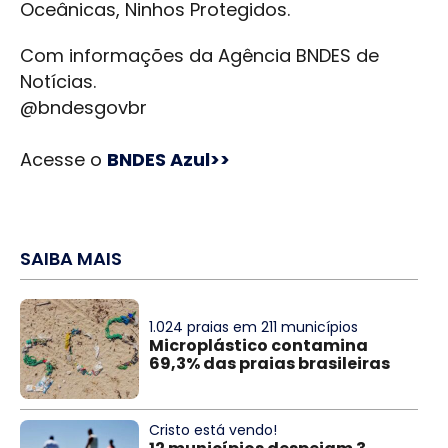
Oceânicas, Ninhos Protegidos.
Com informações da Agência BNDES de
Notícias.
@bndesgovbr
Acesse o
BNDES Azul>>
SAIBA MAIS
1.024 praias em 211 municípios
Microplástico contamina
69,3% das praias brasileiras
Cristo está vendo!