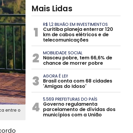
Mais Lidas
R$ 1,2 BILHÃO EM INVESTIMENTOS
1
Curitiba planeja enterrar 120
km de cabos elétricos e de
telecomunicações
2
MOBILIDADE SOCIAL
Nasceu pobre, tem 66,6% de
chance de morrer pobre
3
AGORA É LEI!
Brasil conta com 68 cidades
'Amigas do Idoso'
5.569 PREFEITURAS DO PAÍS
4
Governo regulamenta
parcelamento de dívidas dos
ca entre o
municípios com a União
Acordo