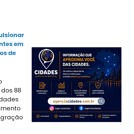
ulsionar
antes em
cos de
o
 dos 88
idades
cimento
tegração