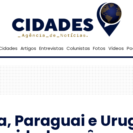
22º
Goiânia
Brasília
Cidades
Artigos
Entrevistas
Colunistas
Fotos
Vídeos
Po
na, Paraguai e Uru