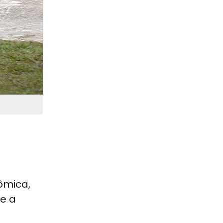
ômica,
e a