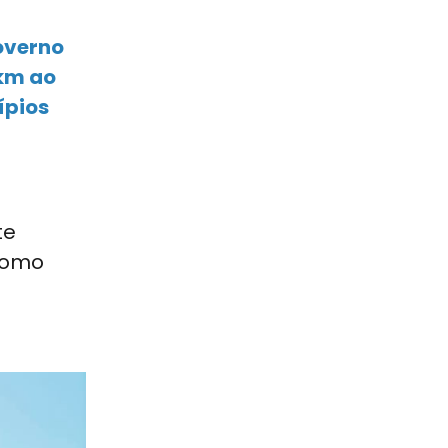
overno
 km ao
ípios
te
como