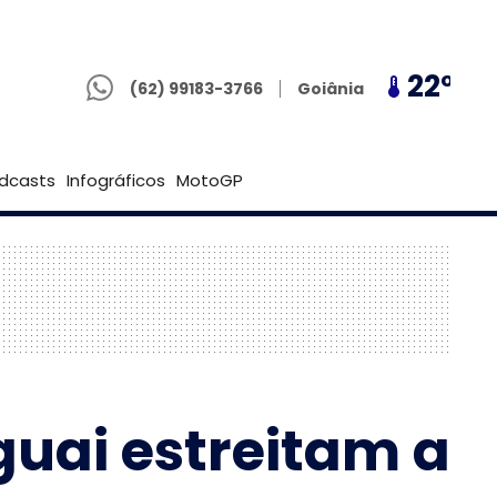
(62) 99183-3766
19º
22º
19º
Goiânia
(62) 99183-3766
Brasília
dcasts
Infográficos
MotoGP
guai estreitam a