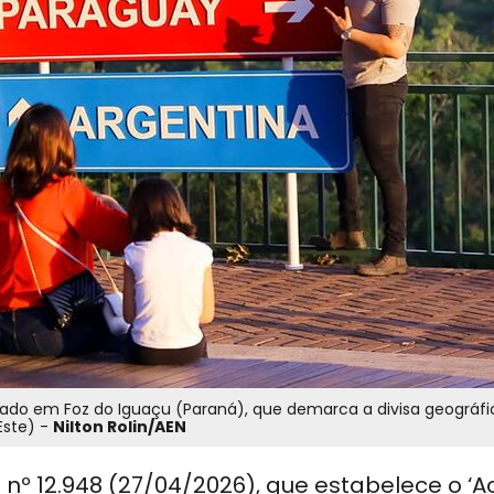
izado em Foz do Iguaçu (Paraná), que demarca a divisa geográfi
Este) -
Nilton Rolin/AEN
nº 12.948 (27/04/2026), que estabelece o ‘