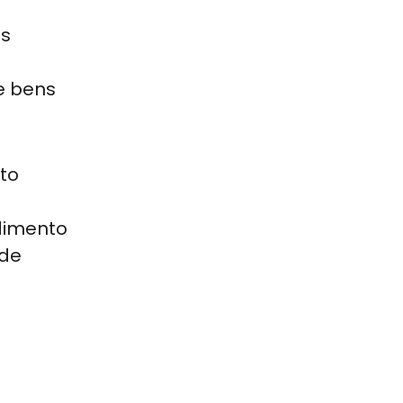
as
e bens
to
ndimento
 de