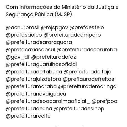
Com informações do Ministério da Justiça e
Segurança Pública (MJSP).
@acnurbrasil @mjspgov @prefaesteio
@prefasaoleo @prefeituradeamparo
@prefeituradeararaquara
@prefacaxiasdosul @prefeituradecorumba
@gov_df @prefeituradefoz
@prefeituraguarulhosoficial
@prefeituradeitabuna @prefeituradeitajai
@prefeiturajuizdefora @preflaurodefreitas
@prefeituramaraba @prefeiturademaringa
@prefeituranovaiguacu
@prefeituradepacaraimaoficial_ @prefpoa
@prefeituradeuna @prefeituradesinop
@prefeiturarecife