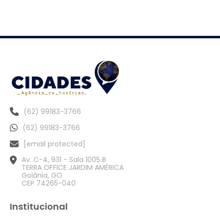
(62) 99183-3766
(62) 99183-3766
[email protected]
Av. C-4, 931 - Sala 1005 B
TERRA OFFICE JARDIM AMÉRICA
Goiânia, GO
CEP 74265-040
Institucional