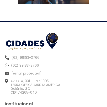
(62) 99183-3766
(62) 99183-3766
[email protected]
Av. C-4, 931 - Sala 1005 B
TERRA OFFICE JARDIM AMÉRICA
Goiânia, GO
CEP 74265-040
Institucional