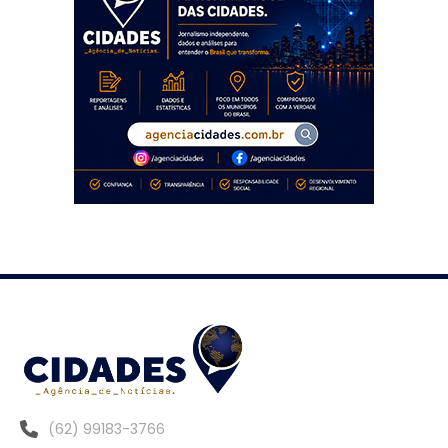
(62) 99183-3766