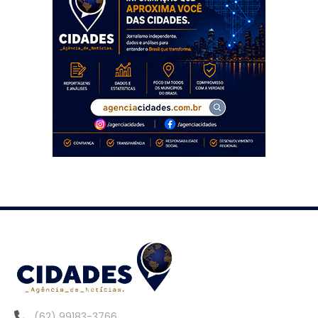
(62) 99183-3766