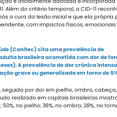
inição é oficialmente adotada e incorporada
. Além do critério temporal, a CID-11 recon
s a cura da lesão inicial e que ela própria
pendente, com impactos físicos, emocionais
aúde (Conitec) cita uma prevalência de
ulta brasileira acometida com dor de fo
meses). A prevalência de dor crônica intens
tação grave ou generalizada em torno de 5%
 seguida por dor em joelho, ombro, cabeça,
udo realizado em capitais brasileiras mostr
 50%, no joelho; 36%, no ombro; 28%, no torn