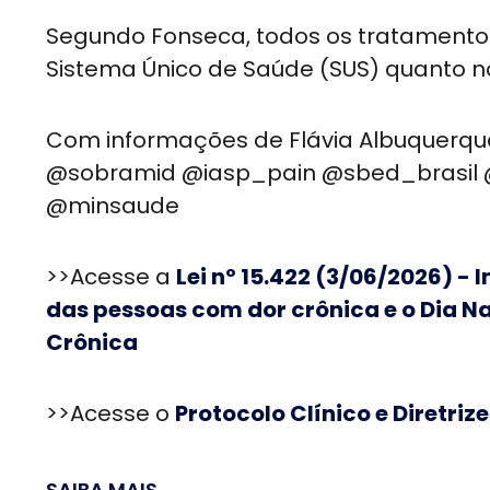
Segundo Fonseca, todos os tratamentos
Sistema Único de Saúde (SUS) quanto n
Com informações de Flávia Albuquerque,
@sobramid @iasp_pain @sbed_brasil @
@minsaude
>>Acesse a
Lei nº 15.422 (3/06/2026) - 
das pessoas com dor crônica e o Dia N
Crônica
>>Acesse o
Protocolo Clínico e Diretri
SAIBA MAIS