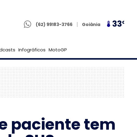
(62) 99183-3766
30º
33º
30º
Goiânia
(62) 99183-3766
Brasília
dcasts
Infográficos
MotoGP
 e paciente tem