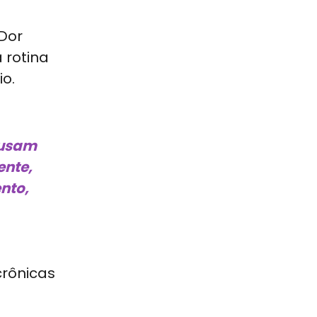
Dor
 rotina
io.
ausam
ente,
ento,
rônicas