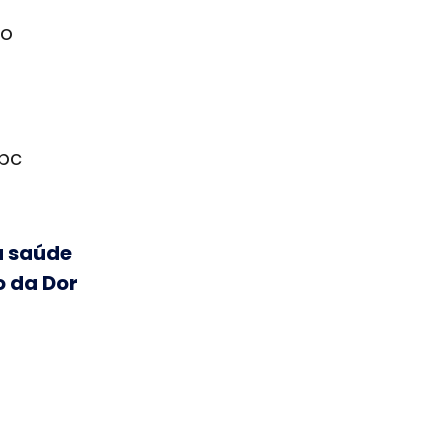
no
bc
da saúde
o da Dor