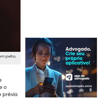
em joelho,
e
e o
o prévia