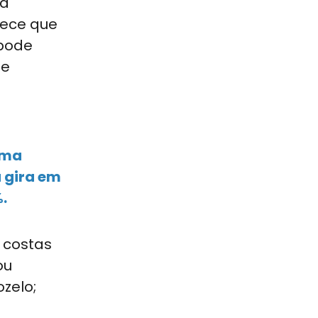
 à
hece que
 pode
 e
rma
a gira em
.
 costas
ou
ozelo;