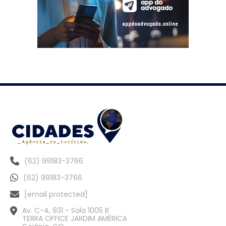
(62) 99183-3766
(62) 99183-3766
[email protected]
Av. C-4, 931 - Sala 1005 B
TERRA OFFICE JARDIM AMÉRICA