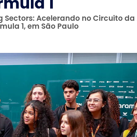
rmula 1
g Sectors: Acelerando no Circuito d
mula 1, em São Paulo