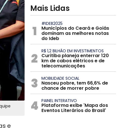
Mais Lidas
#IDEB2025
1
Municípios do Ceará e Goiás
dominam as melhores notas
do Ideb
R$ 1,2 BILHÃO EM INVESTIMENTOS
2
Curitiba planeja enterrar 120
km de cabos elétricos e de
telecomunicações
3
MOBILIDADE SOCIAL
Nasceu pobre, tem 66,6% de
chance de morrer pobre
4
PAINEL INTERATIVO
Plataforma exibe 'Mapa dos
equipe
Eventos Literários do Brasil'
as e