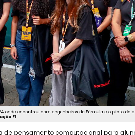
2024 onde encontrou com engenheiros da Fórmula e o piloto da 
ação F1
ta de pensamento computacional para alun