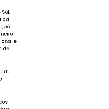
 Sul.
a da
ação
imeiro
ional e
s de
art,
o
dos