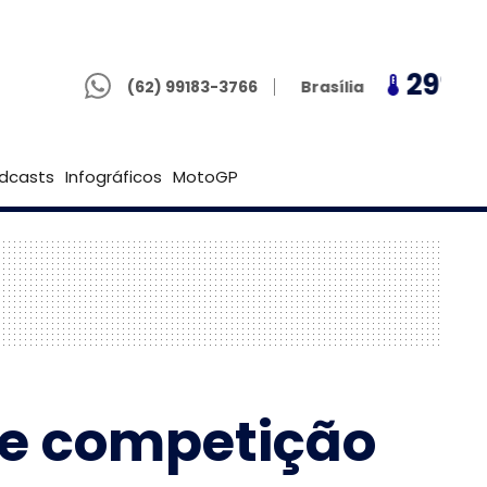
(62) 99183-3766
29º
32º
29º
Goiânia
(62) 99183-3766
Brasília
dcasts
Infográficos
MotoGP
de competição