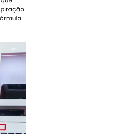
o que
spiração
Fórmula