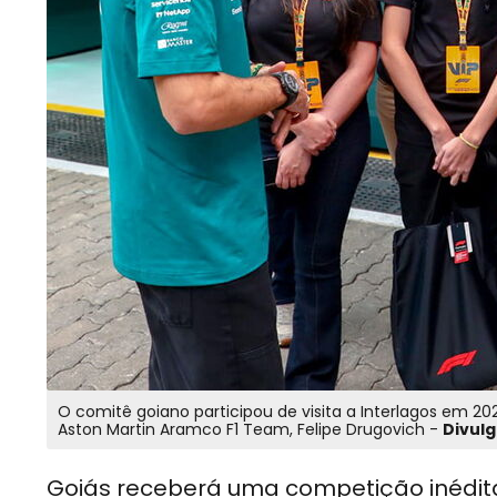
O comitê goiano participou de visita a Interlagos em 
Aston Martin Aramco F1 Team, Felipe Drugovich -
Divulg
Goiás receberá uma competição inédi