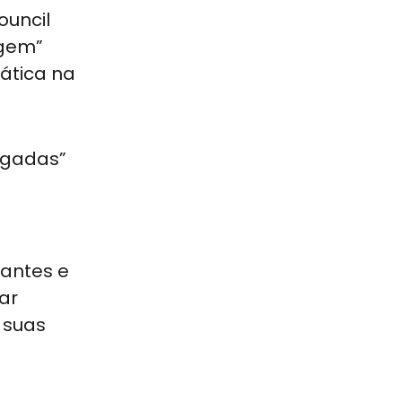
ouncil
agem”
ática na
ugadas”
dantes e
ar
 suas