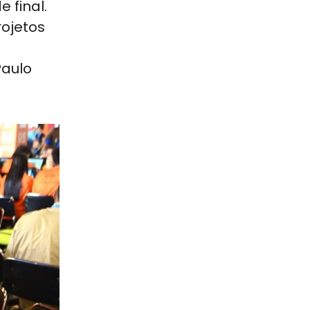
 final.
rojetos
Paulo