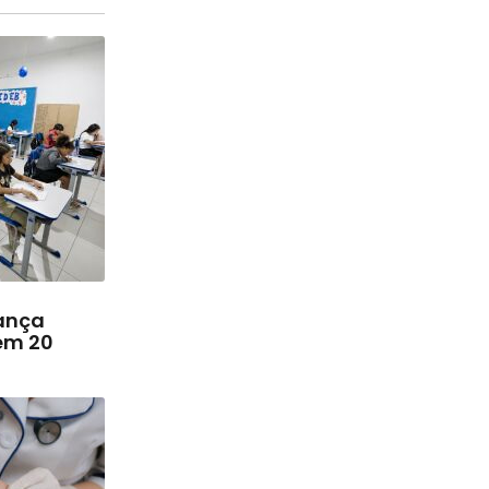
ança
em 20