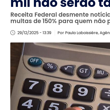
mil não serão 
Receita Federal desmente notícia
multas de 150% para quem não pa
29/12/2025 - 13:39
Por Paula Laboissière, Agênc