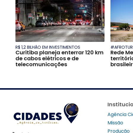
R$ 1,2 BILHÃO EM INVESTIMENTOS
#AFROTUR
Curitiba planeja enterrar 120 km
Rede Me
de cabos elétricos e de
territór
telecomunicações
brasilei
Instituci
Agência C
Missão
Produção