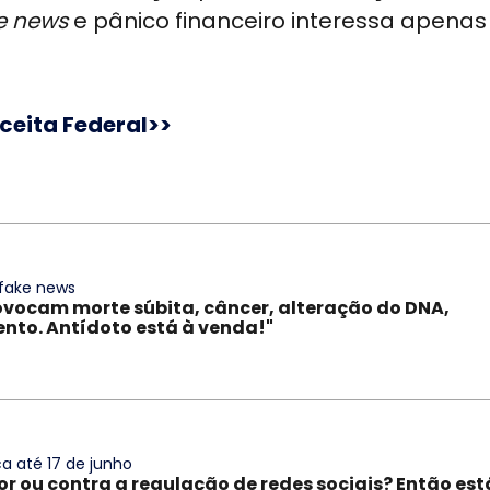
e news
e pânico financeiro interessa apenas
ceita Federal>>
 fake news
ovocam morte súbita, câncer, alteração do DNA,
to. Antídoto está à venda!"
a até 17 de junho
or ou contra a regulação de redes sociais? Então est