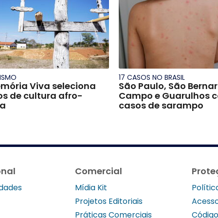
ISMO
17 CASOS NO BRASIL
mória Viva seleciona
São Paulo, São Berna
ios de cultura afro-
Campo e Guarulhos 
ra
casos de sarampo
onal
Comercial
Prote
idades
Mídia Kit
Políti
Projetos Editoriais
Acesso
Práticas Comerciais
Código