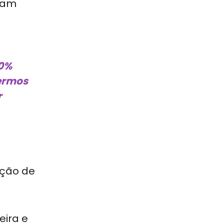
riam
50%
termos
r
ação de
eira e