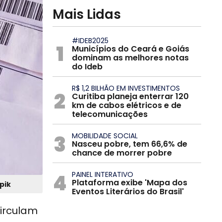
Mais Lidas
#IDEB2025
1
Municípios do Ceará e Goiás
dominam as melhores notas
do Ideb
R$ 1,2 BILHÃO EM INVESTIMENTOS
2
Curitiba planeja enterrar 120
km de cabos elétricos e de
telecomunicações
3
MOBILIDADE SOCIAL
Nasceu pobre, tem 66,6% de
chance de morrer pobre
4
PAINEL INTERATIVO
Plataforma exibe 'Mapa dos
pik
Eventos Literários do Brasil'
circulam