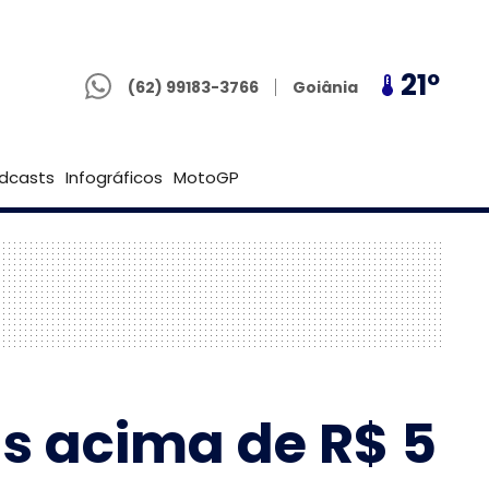
(62) 99183-3766
21º
21º
21º
Goiânia
(62) 99183-3766
Brasília
dcasts
Infográficos
MotoGP
s acima de R$ 5