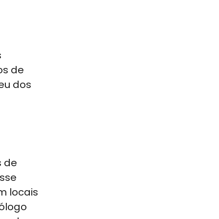
s
os de
seu dos
s de
esse
m locais
eólogo