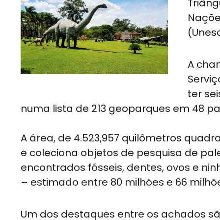
Triâng
Nações
(Unes
A chan
Serviç
ter se
numa lista de 213 geoparques em 48 pa
A área, de 4.523,957 quilômetros quadr
e coleciona objetos de pesquisa de pale
encontrados fósseis, dentes, ovos e ni
– estimado entre 80 milhões e 66 milhõ
Um dos destaques entre os achados são 