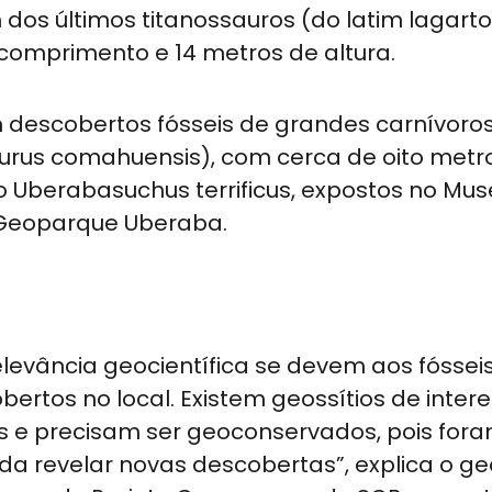
 dos últimos titanossauros (do latim lagarto
 comprimento e 14 metros de altura.
descobertos fósseis de grandes carnívoro
aurus comahuensis), com cerca de oito metr
o Uberabasuchus terrificus, expostos no Mu
o Geoparque Uberaba.
elevância geocientífica se devem aos fóssei
ertos no local. Existem geossítios de inter
s e precisam ser geoconservados, pois fora
da revelar novas descobertas”, explica o g