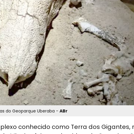
Fósseis do Uberabasuchus terrificus, uma das descobertas do Geoparque Uberaba -
ABr
plexo conhecido como Terra dos Gigantes, 