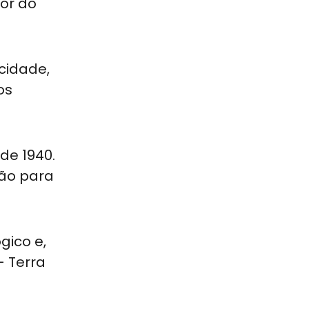
or do
cidade,
os
de 1940.
ião para
gico e,
- Terra