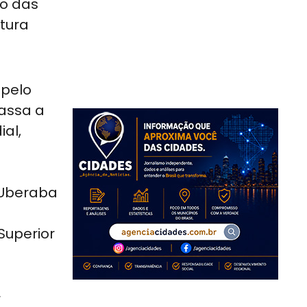
ão das
tura
 pelo
passa a
al,
 Uberaba
Superior
r