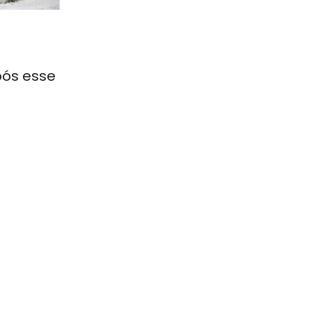
pós esse
e