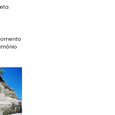
jeta
 fomento
rimônio