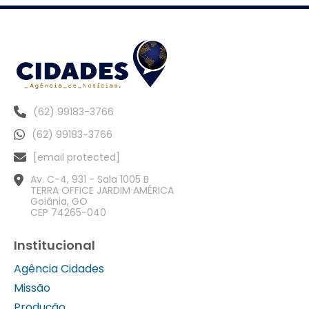
(62) 99183-3766
(62) 99183-3766
[email protected]
Av. C-4, 931 - Sala 1005 B
TERRA OFFICE JARDIM AMÉRICA
Goiânia, GO
CEP 74265-040
Institucional
Agência Cidades
Missão
Produção