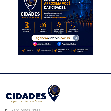
(62) 99183-3766