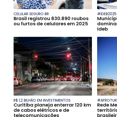
CELULAR SEGURO BR
#IDEB2025
Brasil registrou 830.890 roubos
Municíp
ou furtos de celulares em 2025
dominam
Ideb
R$ 1,2 BILHÃO EM INVESTIMENTOS
#AFROTUR
Curitiba planeja enterrar 120 km
Rede Me
de cabos elétricos e de
territór
telecomunicações
brasilei