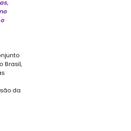
as,
omo
 o
onjunto
 Brasil,
as
lusão da