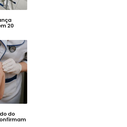
ança
em 20
rdo do
confirmam