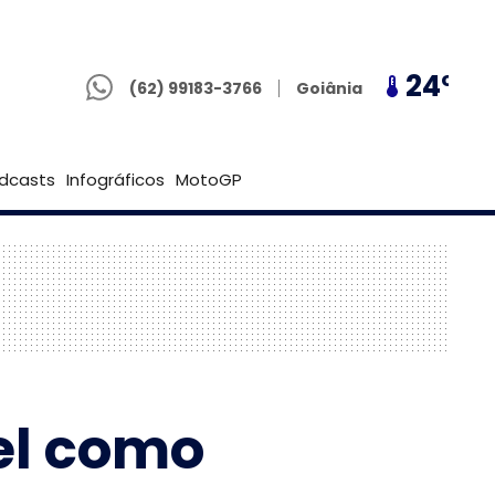
(62) 99183-3766
21º
24º
21º
Goiânia
(62) 99183-3766
Brasília
dcasts
Infográficos
MotoGP
el como