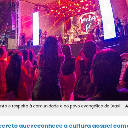
o e respeito à comunidade e ao povo evangélico do Brasil -
A
decreto que reconhece a cultura gospel com