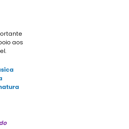
portante
poio aos
el.
úsica
a
inatura
ado