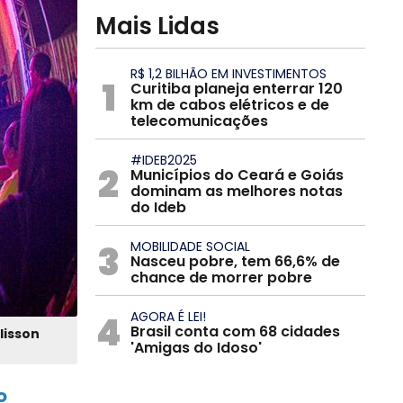
Mais Lidas
R$ 1,2 BILHÃO EM INVESTIMENTOS
1
Curitiba planeja enterrar 120
km de cabos elétricos e de
telecomunicações
#IDEB2025
2
Municípios do Ceará e Goiás
dominam as melhores notas
do Ideb
3
MOBILIDADE SOCIAL
Nasceu pobre, tem 66,6% de
chance de morrer pobre
4
AGORA É LEI!
Brasil conta com 68 cidades
lisson
'Amigas do Idoso'
o