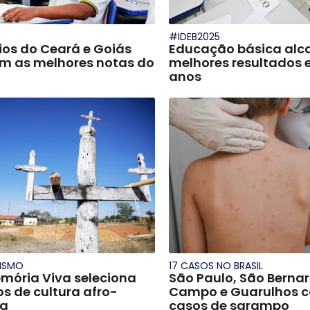
#IDEB2025
ios do Ceará e Goiás
Educação básica alc
 as melhores notas do
melhores resultados 
anos
ISMO
17 CASOS NO BRASIL
mória Viva seleciona
São Paulo, São Berna
ios de cultura afro-
Campo e Guarulhos 
ra
casos de sarampo