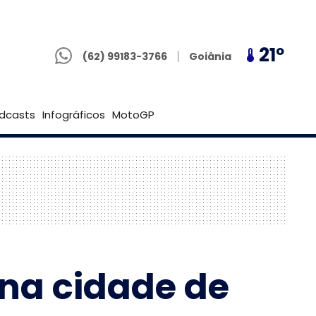
(62) 99183-3766
21º
21º
21º
Goiânia
(62) 99183-3766
Brasília
dcasts
Infográficos
MotoGP
 na cidade de