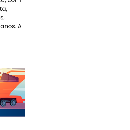
za, com
ta,
s,
anos. A
.