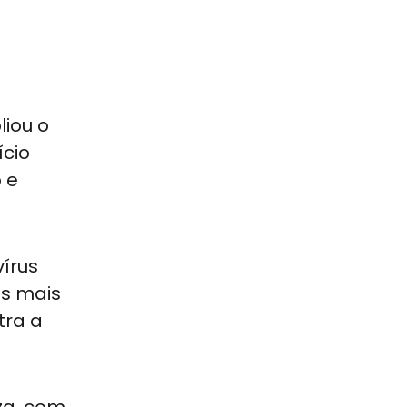
liou o
ício
 e
vírus
as mais
tra a