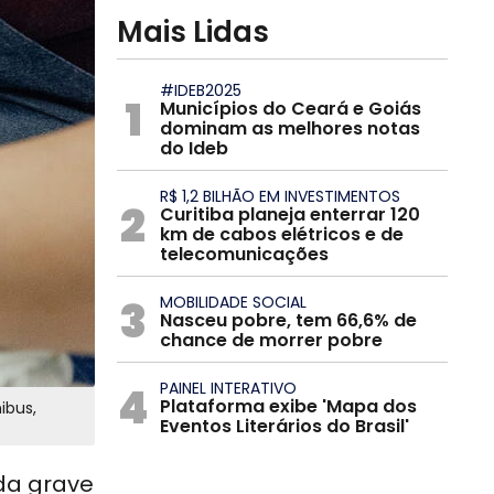
Mais Lidas
#IDEB2025
1
Municípios do Ceará e Goiás
dominam as melhores notas
do Ideb
R$ 1,2 BILHÃO EM INVESTIMENTOS
2
Curitiba planeja enterrar 120
km de cabos elétricos e de
telecomunicações
3
MOBILIDADE SOCIAL
Nasceu pobre, tem 66,6% de
chance de morrer pobre
4
PAINEL INTERATIVO
Plataforma exibe 'Mapa dos
ibus,
Eventos Literários do Brasil'
uda grave