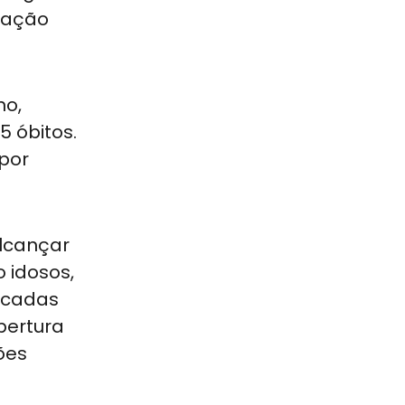
ração
no,
5 óbitos.
por
alcançar
 idosos,
licadas
bertura
ões