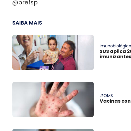
@prefsp
SAIBA MAIS
Imunobiológic
SUS aplica 2
imunizantes
#OMS
Vacinas con