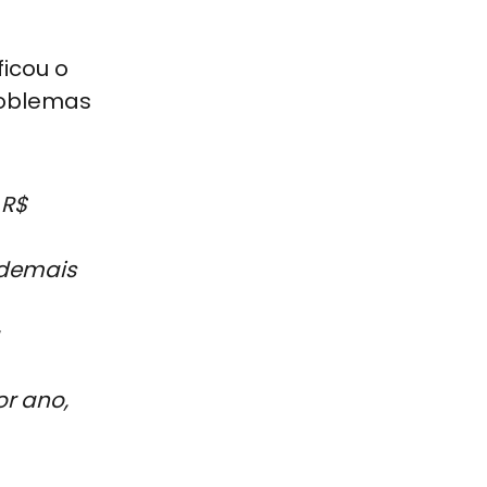
ficou o
roblemas
 R$
 demais
or ano,