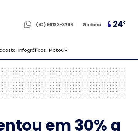
(62) 99183-3766
23º
24º
23º
Goiânia
(62) 99183-3766
Brasília
dcasts
Infográficos
MotoGP
entou em 30% a