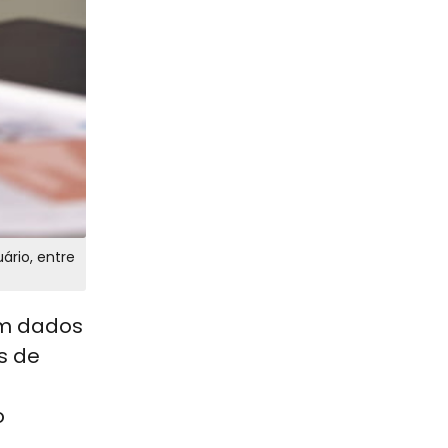
ário, entre
om dados
s de
o