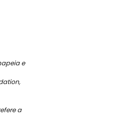
mapeia e
dation,
efere a