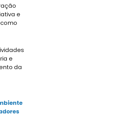
aração
ativa e
o como
tividades
ria e
mento da
ambiente
iadores