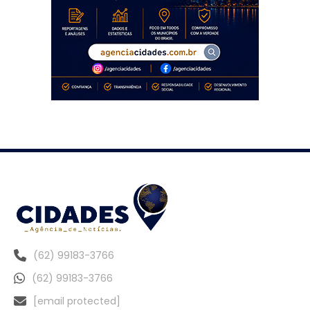
(62) 99183-3766
(62) 99183-3766
[email protected]