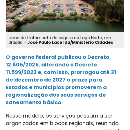
Usina de tratamento de esgoto do Lago Norte, em
Brasília -
José Paulo Lacerda/Ministério Cidades
O governo federal publicou o Decreto
12.805/2025, alterando o Decreto
11.599/2023 e, com isso, prorrogou até 31
de dezembro de 2027 o prazo para
Estados e municípios promoverem a
regionalização dos seus serviços de
saneamento básico.
Nesse modelo, os serviços passam a ser
organizados em blocos regionais, reunindo