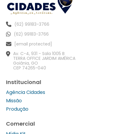
(62) 99183-3766
(62) 99183-3766
[email protected]
Av. C-4, 931 - Sala 1005 B
TERRA OFFICE JARDIM AMÉRICA
Goiânia, GO
CEP 74265-040
Institucional
Agência Cidades
Missão
Produção
Comercial
Mídia Kit