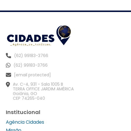
(62) 99183-3766
(62) 99183-3766
[email protected]
Av. C-4, 931 - Sala 1005 B
TERRA OFFICE JARDIM AMÉRICA
Goiânia, GO
CEP 74265-040
Institucional
Agência Cidades
Missão