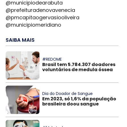
@municipiodearabuta
@prefeituradenovavenecia
@pmcapitaogervasiooliveira
@municipiomeridiano
SAIBA MAIS
#REDOME
Brasil tem 5.784.307 doadores
voluntários de medula óssea
Dia do Doador de Sangue
Em 2023, só 1,6% da população
brasileira doou sangue