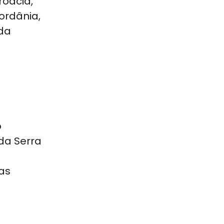
Croácia,
Jordânia,
 da
o
da Serra
as