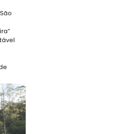
 São
ira”
tável
ade