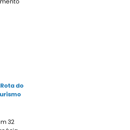
cimento
 Rota do
turismo
em 32