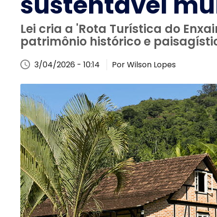
sustentável mu
Lei cria a 'Rota Turística do Enx
patrimônio histórico e paisagísti
3/04/2026 - 10:14
Por Wilson Lopes