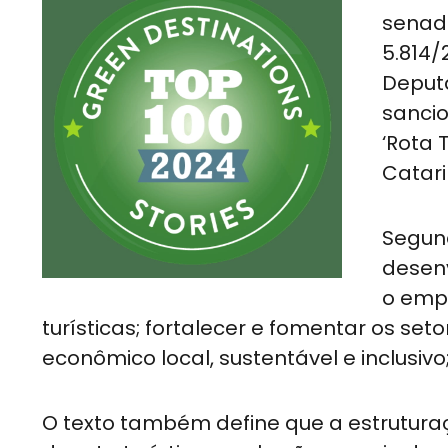
senado
5.814
Deputa
sancio
‘Rota 
Catar
Segund
desenv
o emp
turísticas; fortalecer e fomentar os se
econômico local, sustentável e inclusivo;
O texto também define que a estruturaç