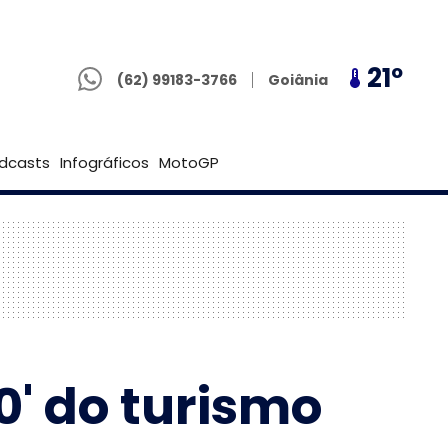
(62) 99183-3766
18º
21º
18º
Goiânia
(62) 99183-3766
Brasília
dcasts
Infográficos
MotoGP
0' do turismo