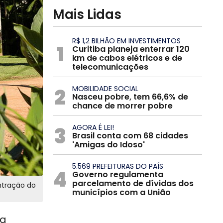
Mais Lidas
R$ 1,2 BILHÃO EM INVESTIMENTOS
1
Curitiba planeja enterrar 120
km de cabos elétricos e de
telecomunicações
2
MOBILIDADE SOCIAL
Nasceu pobre, tem 66,6% de
chance de morrer pobre
3
AGORA É LEI!
Brasil conta com 68 cidades
'Amigas do Idoso'
5.569 PREFEITURAS DO PAÍS
4
Governo regulamenta
parcelamento de dívidas dos
ntração do
municípios com a União
la