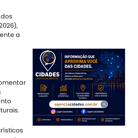
 dos
2026),
mente a
 fomentar
s
ento
turais.
rísticos