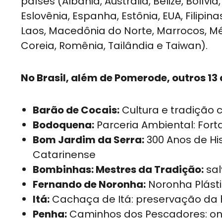
países (Albânia, Austrália, Belize, Bolívia
Eslovênia, Espanha, Estônia, EUA, Filipina
Laos, Macedônia do Norte, Marrocos, Mé
Coreia, Romênia, Tailândia e Taiwan).
No Brasil, além de Pomerode, outros 13
Barão de Cocais:
Cultura e tradição c
Bodoquena:
Parceria Ambiental: For
Bom Jardim da Serra:
300 Anos de Hi
Catarinense
Bombinhas: Mestres da Tradição:
sal
Fernando de Noronha:
Noronha Plásti
Itá:
Cachaça de Itá: preservação da h
Penha:
Caminhos dos Pescadores: ond