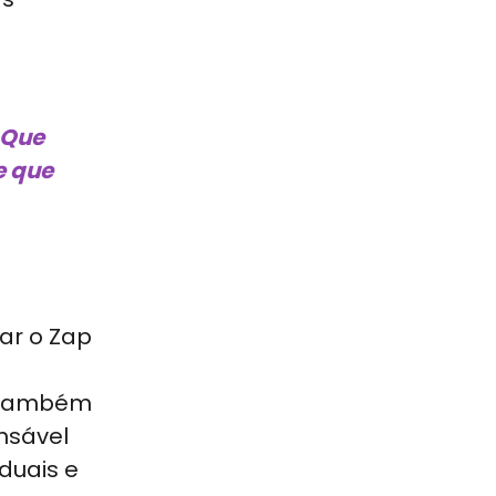
 Que
e que
gar o Zap
o
. Também
nsável
duais e