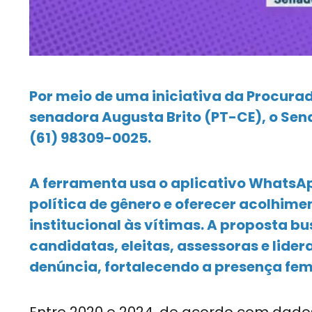
Por meio de uma iniciativa da Procura
senadora Augusta Brito (PT-CE), o Sen
(61) 98309-0025.
A ferramenta usa o aplicativo WhatsAp
política de gênero e oferecer acolhim
institucional às vítimas. A proposta 
candidatas, eleitas, assessoras e lide
denúncia, fortalecendo a presença femi
Entre 2020 e 2024, de acordo com dados