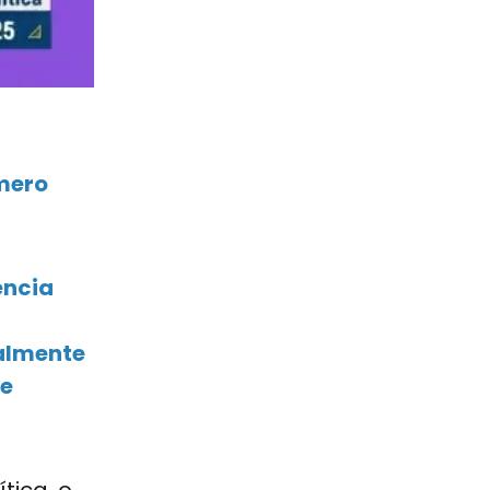
úmero
ência
ialmente
 e
tica, o