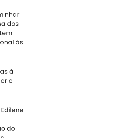
minhar
sa dos
 tem
ional às
das à
er e
 Edilene
ão do
as