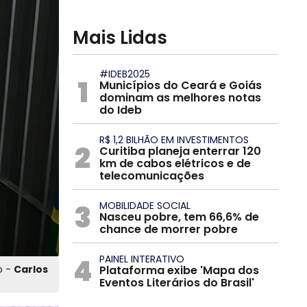
Mais Lidas
#IDEB2025
1
Municípios do Ceará e Goiás
dominam as melhores notas
do Ideb
R$ 1,2 BILHÃO EM INVESTIMENTOS
2
Curitiba planeja enterrar 120
km de cabos elétricos e de
telecomunicações
3
MOBILIDADE SOCIAL
Nasceu pobre, tem 66,6% de
chance de morrer pobre
4
PAINEL INTERATIVO
Plataforma exibe 'Mapa dos
o -
Carlos
Eventos Literários do Brasil'