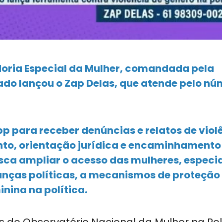
doria Especial da Mulher, comandada pela
ado lançou o Zap Delas, que atende pelo n
p para receber denúncias e relatos de viol
ento, orientação jurídica e encaminhamento
busca ampliar o acesso das mulheres, espec
ranças políticas, a mecanismos de proteção
nina na política.
 do Observatório Nacional da Mulher na Polí