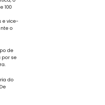
e 100
 e vice-
ante o
ipo de
 por se
ra.
ria do
 De