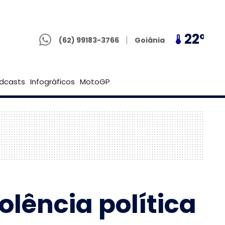
(62) 99183-3766
20º
22º
20º
Goiânia
(62) 99183-3766
Brasília
dcasts
Infográficos
MotoGP
olência política