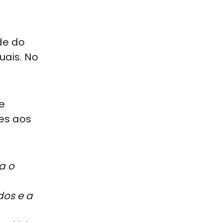
de do
uais. No
e
es aos
a o
dos e a