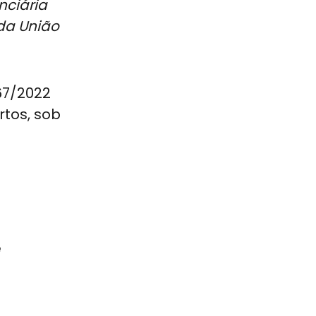
nciária
da União
67/2022
rtos, sob
e