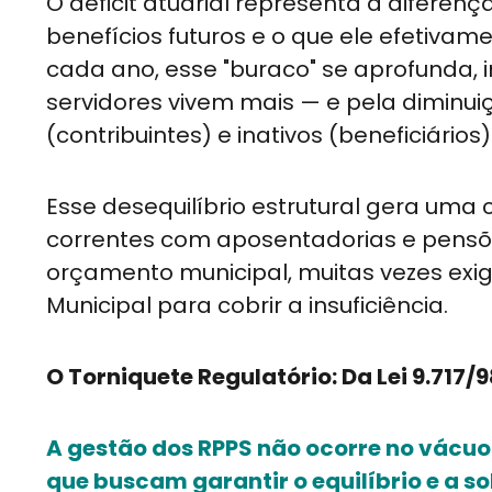
O déficit atuarial representa a difere
benefícios futuros e o que ele efetivam
cada ano, esse "buraco" se aprofunda,
servidores vivem mais — e pela diminui
(contribuintes) e inativos (beneficiários)
Esse desequilíbrio estrutural gera um
correntes com aposentadorias e pensõ
orçamento municipal, muitas vezes exig
Municipal para cobrir a insuficiência.
O Torniquete Regulatório: Da Lei 9.717/9
A gestão dos RPPS não ocorre no vácuo.
que buscam garantir o equilíbrio e a s