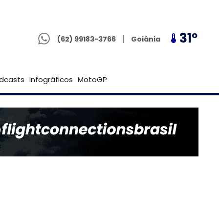
(62) 99183-3766
29º
31º
29º
Goiânia
(62) 99183-3766
Brasília
dcasts
Infográficos
MotoGP