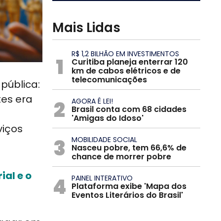
Mais Lidas
R$ 1,2 BILHÃO EM INVESTIMENTOS
1
Curitiba planeja enterrar 120
km de cabos elétricos e de
telecomunicações
pública:
tes era
2
AGORA É LEI!
Brasil conta com 68 cidades
'Amigas do Idoso'
viços
3
MOBILIDADE SOCIAL
Nasceu pobre, tem 66,6% de
chance de morrer pobre
ial e o
4
PAINEL INTERATIVO
Plataforma exibe 'Mapa dos
Eventos Literários do Brasil'