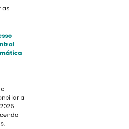
r as
esso
ntral
emática
da
ciliar a
/2025
recendo
s.