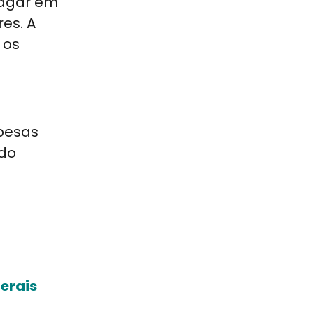
pagar em
es. A
 os
spesas
 do
erais