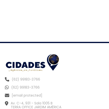
(62) 99183-3766
(62) 99183-3766
[email protected]
Av. C-4, 931 - Sala 1005 B
TERRA OFFICE JARDIM AMÉRICA