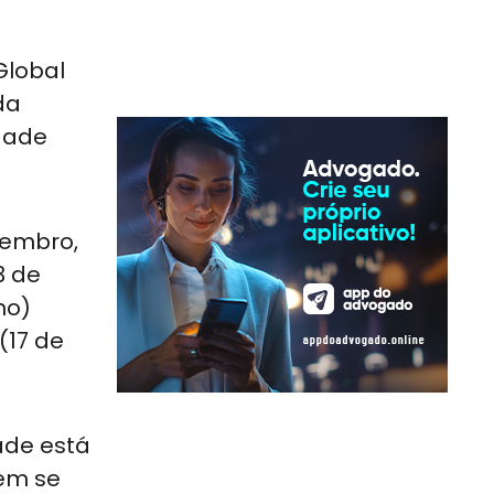
Global
da
idade
zembro,
3 de
ho)
(17 de
ade está
uem se