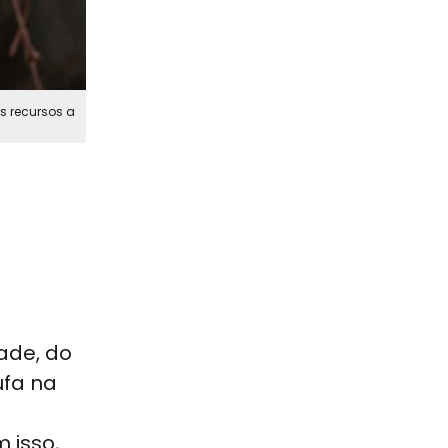
s recursos a
dade, do
ufa na
 isso,