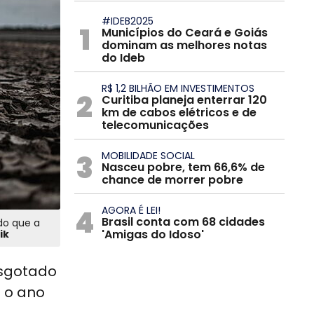
#IDEB2025
1
Municípios do Ceará e Goiás
dominam as melhores notas
do Ideb
R$ 1,2 BILHÃO EM INVESTIMENTOS
2
Curitiba planeja enterrar 120
km de cabos elétricos e de
telecomunicações
3
MOBILIDADE SOCIAL
Nasceu pobre, tem 66,6% de
chance de morrer pobre
4
AGORA É LEI!
Brasil conta com 68 cidades
do que a
'Amigas do Idoso'
ik
esgotado
e o ano