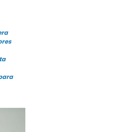
era
ores
ta
 para