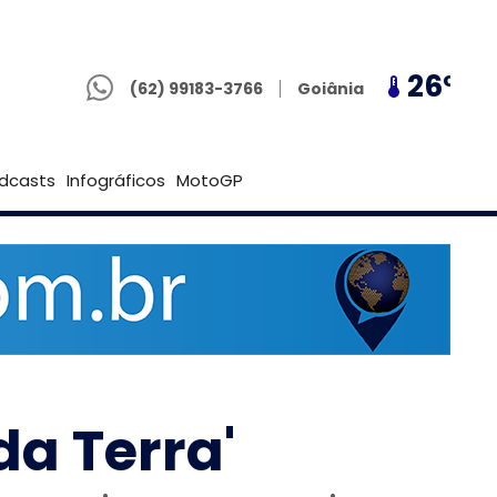
(62) 99183-3766
23º
26º
23º
Goiânia
(62) 99183-3766
Brasília
dcasts
Infográficos
MotoGP
da Terra'