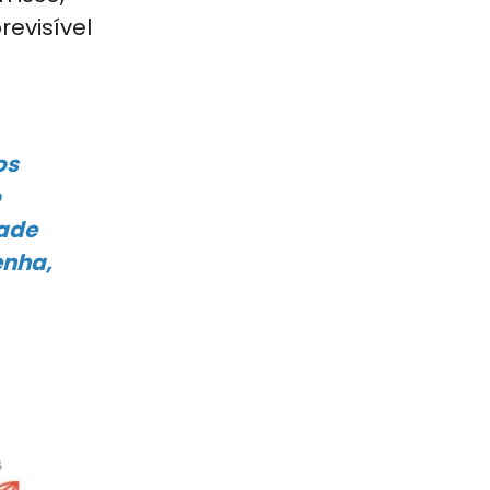
evisível
os
o
dade
enha,