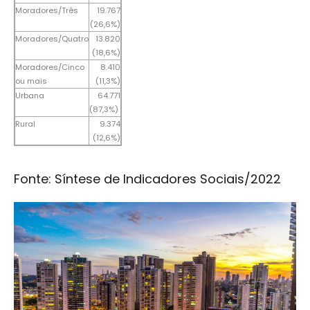
Moradores/Três
19.767
(26,6%)
Moradores/Quatro
13.820
(18,6%)
Moradores/Cinco
8.410
ou mais
(11,3%)
Urbana
64.771
(87,3%)
Rural
9.374
(12,6%)
Fonte: Síntese de Indicadores Sociais/2022