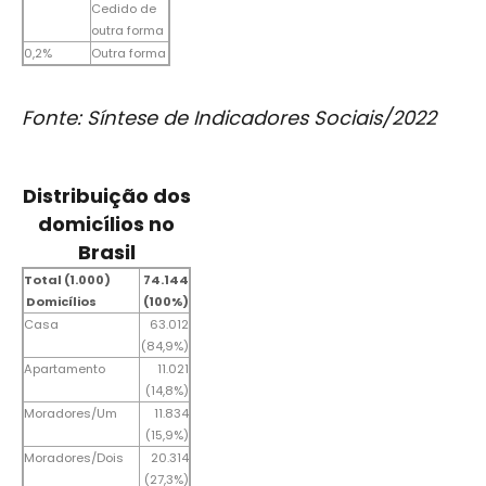
Cedido de
outra forma
0,2%
Outra forma
Fonte: Síntese de Indicadores Sociais/2022
Distribuição dos
domicílios no
Brasil
Total (1.000)
74.144
Domicílios
(100%)
Casa
63.012
(84,9%)
Apartamento
11.021
(14,8%)
Moradores/Um
11.834
(15,9%)
Moradores/Dois
20.314
(27,3%)