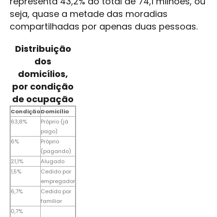
representa 43,2% do total de 74,1 milhões, ou
seja, quase a metade das moradias
compartilhadas por apenas duas pessoas.
Distribuição
dos
domicílios,
por condição
de ocupação
Condição
Domicílio
63,8%
Próprio (já
pago)
6%
Próprio
(pagando)
21,1%
Alugado
1,5%
Cedido por
empregador
6,7%
Cedido por
familiar
0,7%