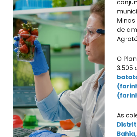
conjun
municí
Minas 
de am
Agrotó
O Plan
3.505 
batata
(farin
(farin
As col
Distri
Bahia,