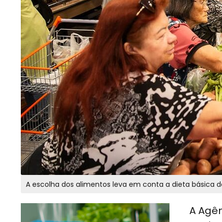
A escolha dos alimentos leva em conta a dieta básica d
A Agên