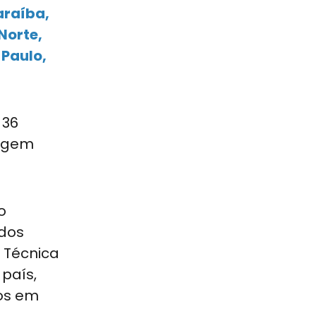
araíba,
Norte,
 Paulo,
 36
rigem
o
ados
 Técnica
país,
tos em