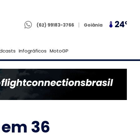
(62) 99183-3766
23º
24º
23º
Goiânia
(62) 99183-3766
Brasília
dcasts
Infográficos
MotoGP
 em 36