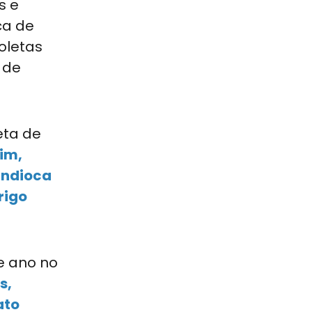
s e
ca de
coletas
 de
eta de
im,
mandioca
rigo
e ano no
s,
ato