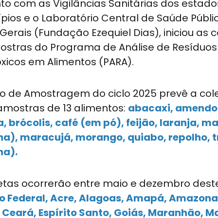
to com as Vigilâncias Sanitárias dos estado
pios e o Laboratório Central de Saúde Públi
Gerais (Fundação Ezequiel Dias), iniciou as 
ostras do Programa de Análise de Resíduos
xicos em Alimentos (PARA).
o de Amostragem do ciclo 2025 prevê a col
amostras de 13 alimentos:
abacaxi, amendo
, brócolis, café (em pó), feijão, laranja, 
ha), maracujá, morango, quiabo, repolho, t
ha).
etas ocorrerão entre maio e dezembro dest
to Federal, Acre, Alagoas, Amapá, Amazona
 Ceará, Espírito Santo, Goiás, Maranhão, M