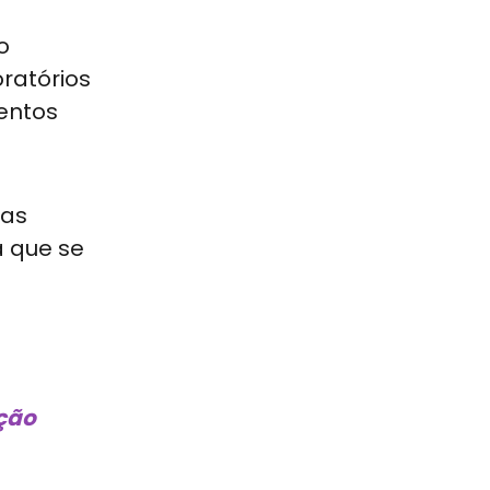
o
oratórios
mentos
ias
a que se
ção