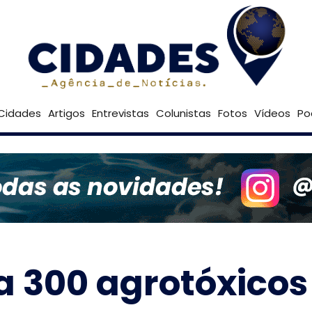
24º
Goiânia
Brasília
Cidades
Artigos
Entrevistas
Colunistas
Fotos
Vídeos
Po
a 300 agrotóxicos