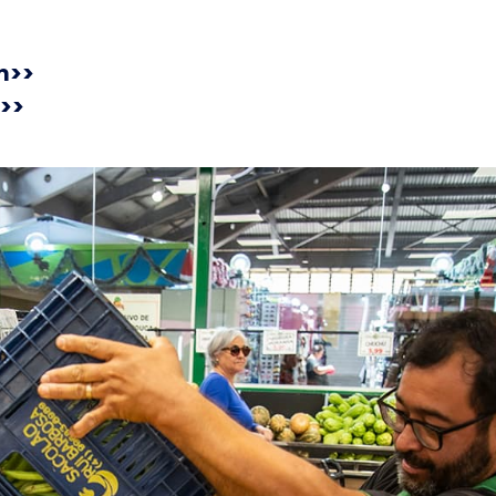
m>>
>>