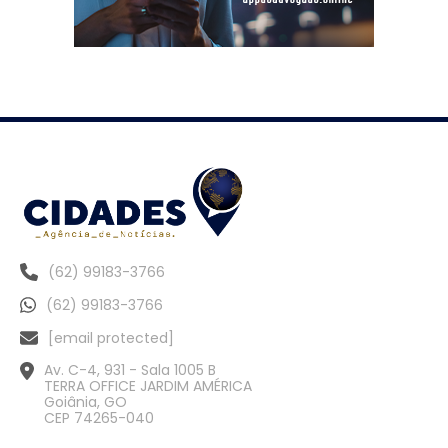
(62) 99183-3766
(62) 99183-3766
[email protected]
Av. C-4, 931 - Sala 1005 B
TERRA OFFICE JARDIM AMÉRICA
Goiânia, GO
CEP 74265-040