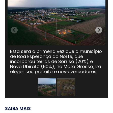
Esta será a primeira vez que o município
O 
de Boa Esperança do Norte, que
em
incorporou terras de Sorriso (20%) e
co
Nova Ubiratã (80%), no Mato Grosso, irá
7.
eleger seu prefeito e nove vereadores
SAIBA MAIS