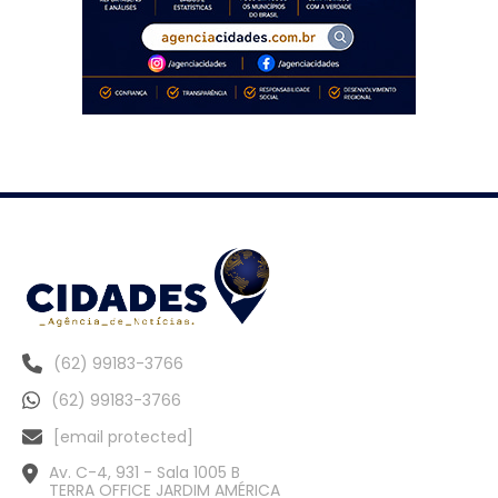
(62) 99183-3766
(62) 99183-3766
[email protected]
Av. C-4, 931 - Sala 1005 B
TERRA OFFICE JARDIM AMÉRICA