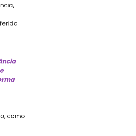
ncia,
ferido
lância
 e
forma
so, como