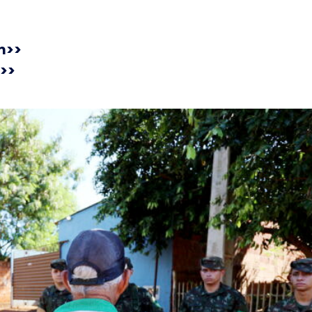
m>>
>>