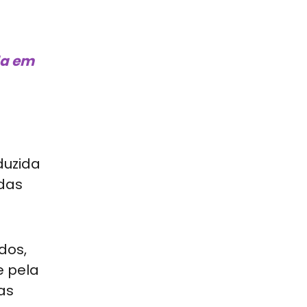
da em
duzida
 das
dos,
e pela
as