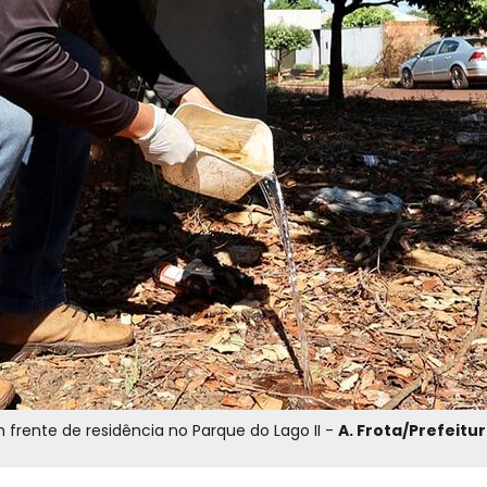
Agente de endemias elimina criadouros de mosquito em frente de residência no Parque do Lago II -
A. Frota/Prefeitu