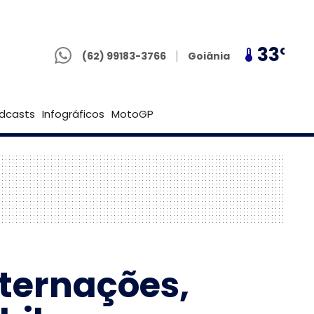
(62) 99183-3766
29º
33º
29º
Goiânia
(62) 99183-3766
Brasília
dcasts
Infográficos
MotoGP
nternações,