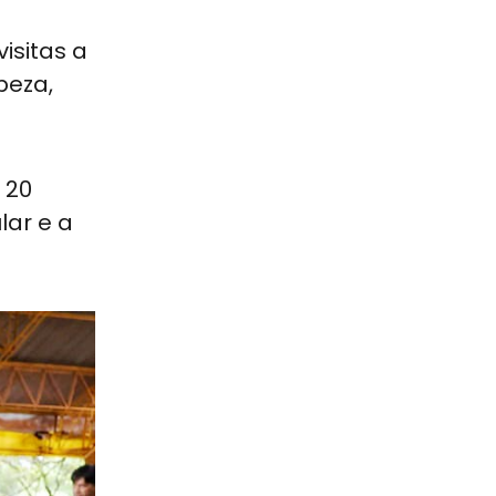
isitas a
peza,
 20
lar e a