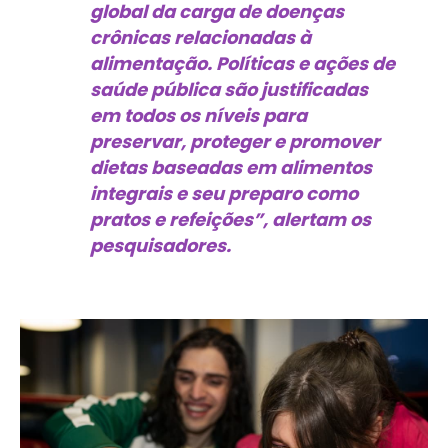
global da carga de doenças
crônicas relacionadas à
alimentação. Políticas e ações de
saúde pública são justificadas
em todos os níveis para
preservar, proteger e promover
dietas baseadas em alimentos
integrais e seu preparo como
pratos e refeições”, alertam os
pesquisadores.