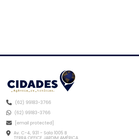
(62) 99183-3766
(62) 99183-3766
[email protected]
Av. C-4, 931 - Sala 1005 B
TERRA OFFICE JARDIM AMÉRICA