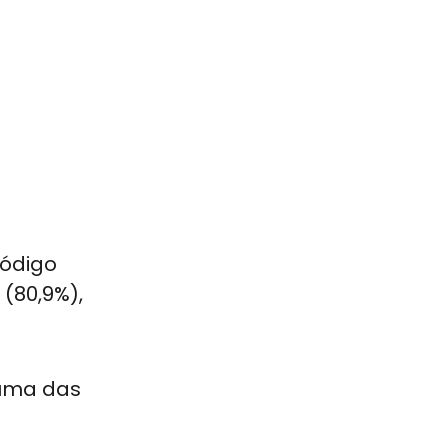
Código
 (80,9%),
 uma das