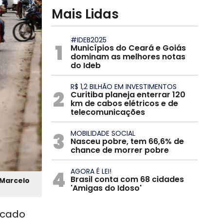
Mais Lidas
#IDEB2025
1
Municípios do Ceará e Goiás
dominam as melhores notas
do Ideb
R$ 1,2 BILHÃO EM INVESTIMENTOS
2
Curitiba planeja enterrar 120
km de cabos elétricos e de
telecomunicações
3
MOBILIDADE SOCIAL
Nasceu pobre, tem 66,6% de
chance de morrer pobre
4
AGORA É LEI!
Brasil conta com 68 cidades
Marcelo
'Amigas do Idoso'
licado