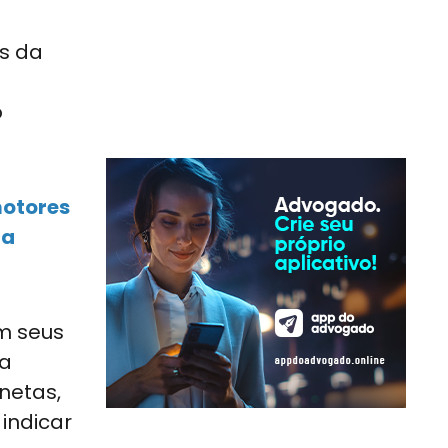
is da
a
o
motores
ra
am seus
ra
netas,
 indicar