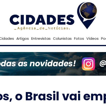
28º
Goiânia
Brasília
Cidades
Artigos
Entrevistas
Colunistas
Fotos
Vídeos
Po
os, o Brasil vai e