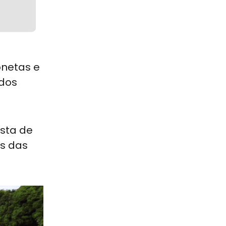
onetas e
 dos
ista de
as das