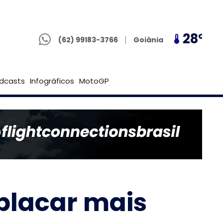
(62) 99183-3766
25º
28º
25º
Goiânia
(62) 99183-3766
Brasília
dcasts
Infográficos
MotoGP
mplacar mais