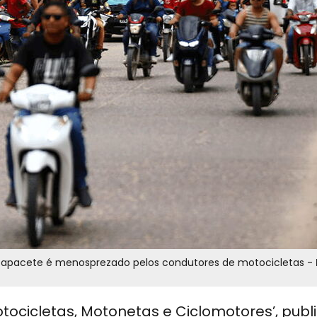
Não é na Índia - Em Tabatinga, no Amazonas, o uso do capacete é menosprezado pelos condutores de motocicletas -
otocicletas, Motonetas e Ciclomotores’, pub